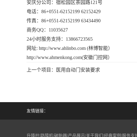
安庆分公司：宿松园区茶园路121号
电话：86+0551-62152199 62152429
传真：86+0551-62152199 63434490
商务QQ：11035627
24小时服务支持：13866723565
网址:
http://www.ahlinbo.com
(林博智能）
http://www.ahmenkong.com
(安徽门控网）
上一个项目：
医用自动门安装要求
友情链接：
升降柱
|
路障机
|
破胎器
|
产品展示
|
关于我们
|
经典案例
|
服务支