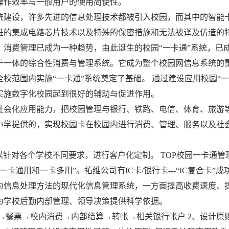
的操作效率与一般用户的使用简便性。
统建设，许多先进的信息处理技术都被引入校园，而其中的智能卡
先进的集成电路芯片技术以及特殊的保密措施和无法被译及仿造的
、消费管理已成为一种趋势，由此诞生的校园“一卡通”系统，已
于一体的综合性消费与管理系统。它成为整个校园网信息系统的
校范围内实施“一卡通”系统奠定了基础。 通过建设应用校园“
实施数字化校园起到很好的辅助与促进作用。
会化应用能力，把校园管理与银行、铁路、电信、体育、旅游等
小学提供的，实现校园卡在校园内进行消费、管理、服务以及社
以针对各个学校不同要求，进行客户化定制。 TOP校园一卡通管
卡通用和一卡多用”。拓维公司有IC卡/银行卡---“IC复合卡
统为信息处理方法的现代化信息管理系统，一方面提高收费速度、
为学校后勤内部管理、领导决策提供科学依据。
→餐票→校内消费→内部结算→转帐→相关银行帐户 2、设计原则