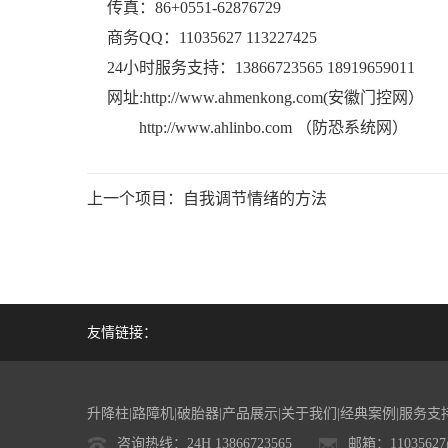
传真：86+0551-62876729
商务QQ：11035627 113227425
24小时服务支持：13866723565 18919659011
网址:
http://www.ahmenkong.com(安徽门控网）
http://www.ahlinbo.com （防恐系统网）
上一个项目：
自我调节情绪的方法
友情链接：
升降柱
|
路障机
|
破胎器
|
产品展示
|
关于我们
|
经典案例
|
服务支
咨询热线：24H 13866723565
邮箱：11035627