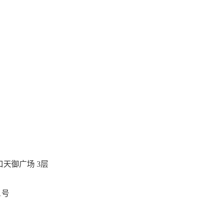
天御广场 3层
1号