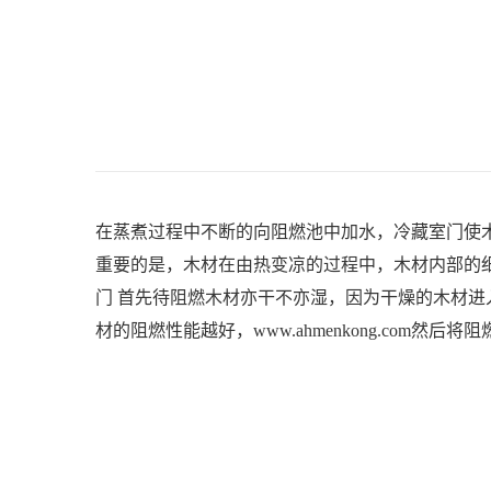
在蒸煮过程中不断的向阻燃池中加水，
冷藏室门
使
重要的是，木材在由热变凉的过程中，木材内部的
门
首先待阻燃木材亦干不亦湿，因为干燥的木材进
材的阻燃性能越好，
www.ahmenkong.com
然后将阻